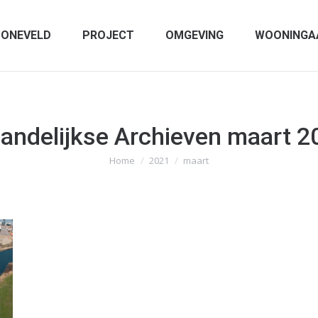
ONEVELD
PROJECT
OMGEVING
WOONINGA
andelijkse Archieven
maart 2
Home
2021
maart
Je bent hier: