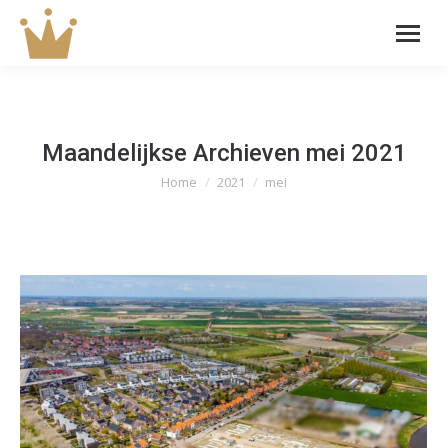
Maandelijkse Archieven
mei 2021
Home
2021
mei
Je bent hier: