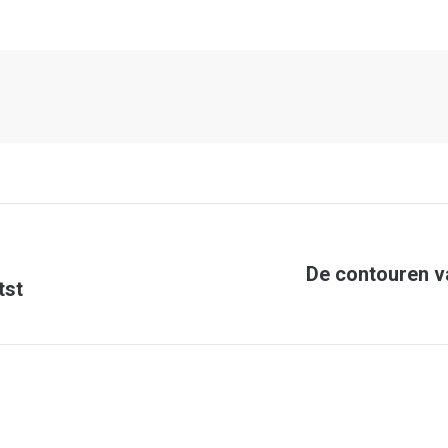
De contouren v
Next
tst
post: