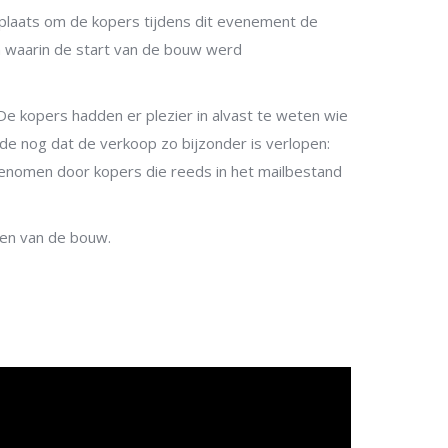
laats om de kopers tijdens dit evenement de
en waarin de start van de bouw werd
De kopers hadden er plezier in alvast te weten wie
de nog dat de verkoop zo bijzonder is verlopen:
fgenomen door kopers die reeds in het mailbestand
gen van de bouw.