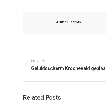
Author:
admin
Post
PREVIOUS
navigation
Previous
Geluidsscherm Krooneveld geplaa
post:
Related Posts