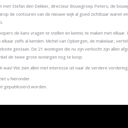
n met Stefan den Dekker, directeur Bouwgroep Peters, de bouwp
waarop de contouren van de nieuwe wijk al goed zichtbaar waren 
p.
kopers de kans vragen te stellen en kennis te maken met elkaar. 
elkaar zelfs al kenden. Michel van Opbergen, de makelaar, vertel
ebsite gestaan. De 21 woningen die nu zijn verkocht zijn allen a
nkel de twee grote woningen nog te koop.
ijk was! We zien allen met interesse uit naar de verdere vorderin
et u hieronder.
ent gepubliceerd worden.