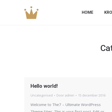
HOME
KRO
Ca
Hello world!
Uncategorised
Door
admin
15 december 2016
Welcome to The7 – Ultimate WordPress
Theme Sites. This is your first post. Edit or