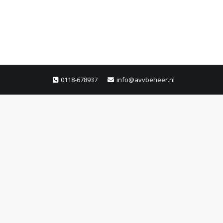
0118-678937
info@avvbeheer.nl