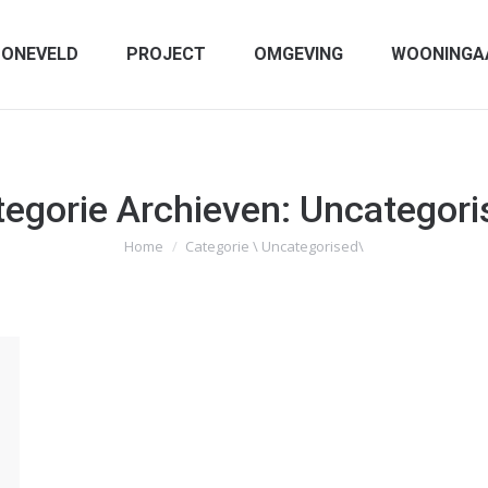
ONEVELD
PROJECT
OMGEVING
WOONINGA
tegorie Archieven:
Uncategori
Home
Categorie \ Uncategorised\
Je bent hier: