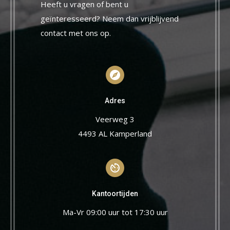
Heeft u vragen of bent u
geïnteresseerd? Neem dan vrijblijvend
contact met ons op.
Adres
Veerweg 3
4493 AL Kamperland
Kantoortijden
Ma-Vr 09:00 uur tot 17:30 uur