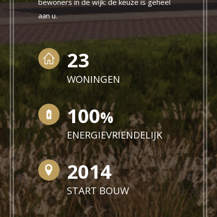
bewoners in de wijk: de keuze is geheel
aan u.
23
WONINGEN
100
%
ENERGIEVRIENDELIJK
2020
START BOUW