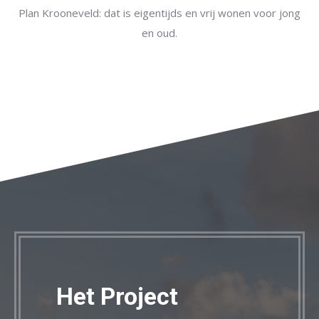
Plan Krooneveld: dat is eigentijds en vrij wonen voor jong
en oud.
Het Project